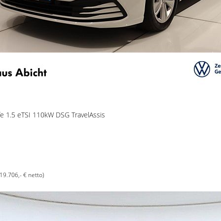
ife 1.5 eTSI 110kW DSG TravelAssis
(19.706,- € netto)