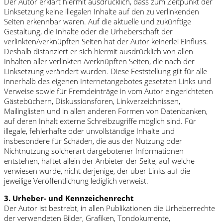
Der Autor erklärt hiermit ausdrücklich, dass zum Zeitpunkt der
Linksetzung keine illegalen Inhalte auf den zu verlinkenden
Seiten erkennbar waren. Auf die aktuelle und zukünftige
Gestaltung, die Inhalte oder die Urheberschaft der
verlinkten/verknüpften Seiten hat der Autor keinerlei Einfluss.
Deshalb distanziert er sich hiermit ausdrücklich von allen
Inhalten aller verlinkten /verknüpften Seiten, die nach der
Linksetzung verändert wurden. Diese Feststellung gilt für alle
innerhalb des eigenen Internetangebotes gesetzten Links und
Verweise sowie für Fremdeinträge in vom Autor eingerichteten
Gästebüchern, Diskussionsforen, Linkverzeichnissen,
Mailinglisten und in allen anderen Formen von Datenbanken,
auf deren Inhalt externe Schreibzugriffe möglich sind. Für
illegale, fehlerhafte oder unvollständige Inhalte und
insbesondere für Schäden, die aus der Nutzung oder
Nichtnutzung solcherart dargebotener Informationen
entstehen, haftet allein der Anbieter der Seite, auf welche
verwiesen wurde, nicht derjenige, der über Links auf die
jeweilige Veröffentlichung lediglich verweist.
3. Urheber- und Kennzeichenrecht
Der Autor ist bestrebt, in allen Publikationen die Urheberrechte
der verwendeten Bilder, Grafiken, Tondokumente,