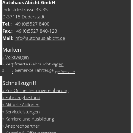
Autohaus Abicht GmbH
Industriestrasse 33-35
D-37115 Duderstadt
Tel.:
+49 (0)5527 8400
Fax.:
+49 (0)5527 840-123
Mail:
info@autohaus-abicht.de
Marken
Volkswagen
Zertifizierte Gebrauchtwagen
0
Gemerkte Fahrzeuge
Volkswagen Nutzfahrzeuge Service
Schnellzugriff
Zur Online-Terminvereinbarung
Fahrzeugbestand
Aktuelle Aktionen
Serviceleistungen
Karriere und Ausbildung
Ansprechpartner