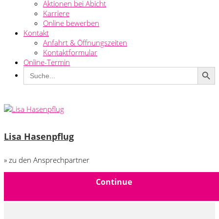
Aktionen bei Abicht
Karriere
Online bewerben
Kontakt
Anfahrt & Öffnungszeiten
Kontaktformular
Online-Termin
Search Button
Search
for:
Lisa Hasenpflug
» zu den Ansprechpartner
Continue